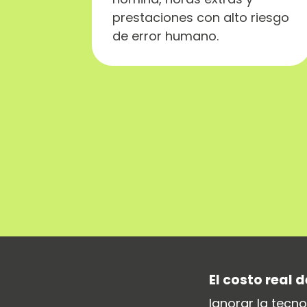
prestaciones con alto riesgo
de error humano.
El costo real 
Ignorar la tecn