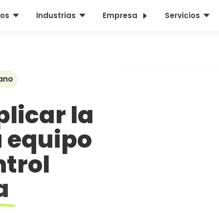
C
C
E
C
os
Industrias
Empresa
Servicios
ano
licar la
u equipo
ntrol
a