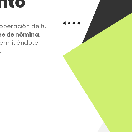
ento
 operación de tu
re de nómina
,
permitiéndote
.