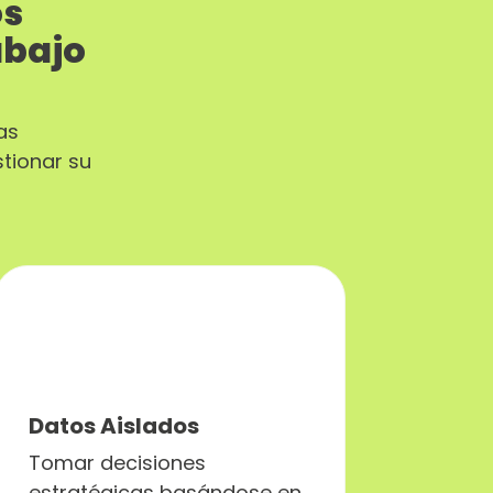
os
abajo
as
tionar su
Datos Aislados
Tomar decisiones
estratégicas basándose en