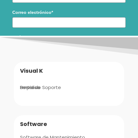
Visual K
Empresa
Portal de Soporte
Servicios
Software
Software de Mantenimiento