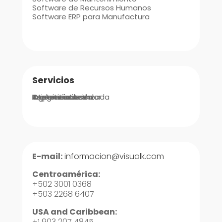
Software de Recursos Humanos
Software ERP para Manufactura
Servicios
Integraciones
Implementación
Ingeniería de Valor
Asistencia Avanzada
Soporte
Capacitaciones
E-mail:
informacion@visualk.com
Centroamérica:
+502 3001 0368
+503 2268 6407
USA and Caribbean:
+1 903 207 4845