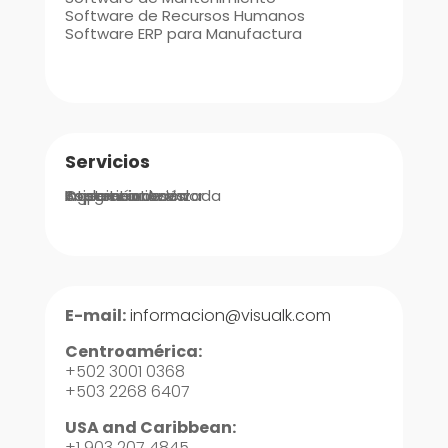
Software de Recursos Humanos
Software ERP para Manufactura
Servicios
Integraciones
Implementación
Ingeniería de Valor
Asistencia Avanzada
Soporte
Capacitaciones
E-mail:
informacion@visualk.com
Centroamérica:
+502 3001 0368
+503 2268 6407
USA and Caribbean:
+1 903 207 4845