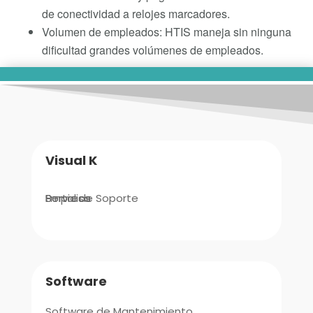
Visual K
Empresa
Portal de Soporte
Servicios
Software
Software de Mantenimiento