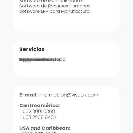
Software de Mantenimiento
Software de Recursos Humanos
Software ERP para Manufactura
Servicios
Integraciones
Implementación
Ingeniería de Valor
Asistencia Avanzada
Soporte
Capacitaciones
E-mail:
informacion@visualk.com
Centroamérica:
+502 3001 0368
+503 2268 6407
USA and Caribbean: