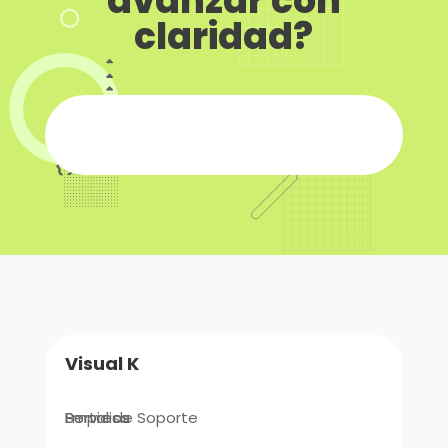
avanzar con
claridad?
Visual K
Empresa
Portal de Soporte
Servicios