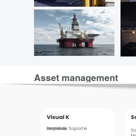
Visual K
S
Empresa
Portal de Soporte
Servicios
S
M