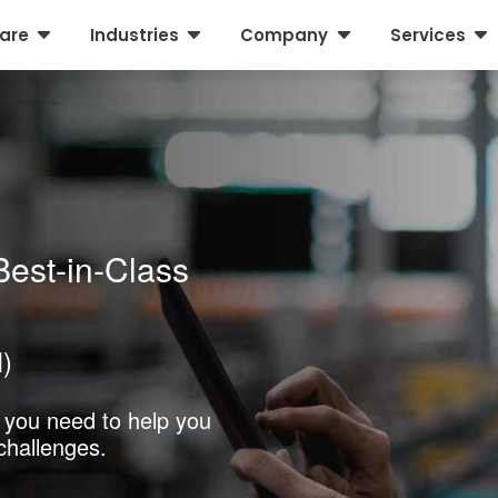
C
C
C
C
are
Industries
Company
Services