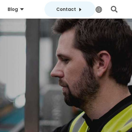
C
E


Blog
Contact