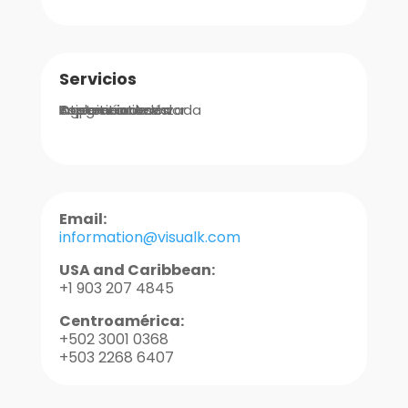
Servicios
Integraciones
Implementación
Ingeniería de Valor
Asistencia Avanzada
Soporte
Capacitaciones
Email:
information@visualk.com
USA and Caribbean:
+1 903 207 4845
Centroamérica:
+502 3001 0368
+503 2268 6407