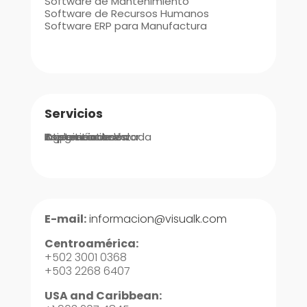
Software de Mantenimiento
Software de Recursos Humanos
Software ERP para Manufactura
Servicios
Integraciones
Implementación
Ingeniería de Valor
Asistencia Avanzada
Soporte
Capacitaciones
E-mail:
informacion@visualk.com
Centroamérica:
+502 3001 0368
+503 2268 6407
USA and Caribbean: