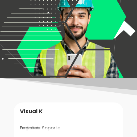
Visual K
Empresa
Portal de Soporte
Servicios