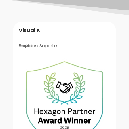
Visual K
Empresa
Portal de Soporte
Servicios