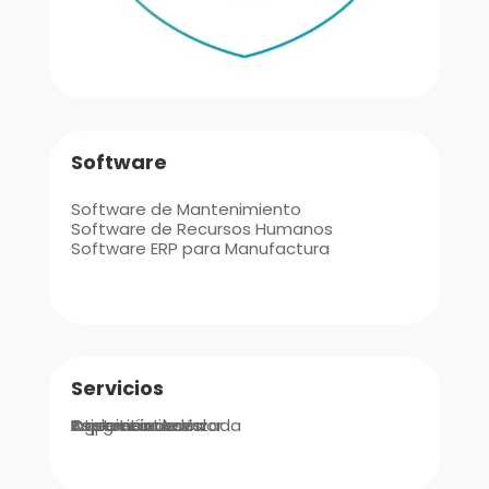
Software
Software de Mantenimiento
Software de Recursos Humanos
Software ERP para Manufactura
Servicios
Integraciones
Implementación
Ingeniería de Valor
Asistencia Avanzada
Soporte
Capacitaciones