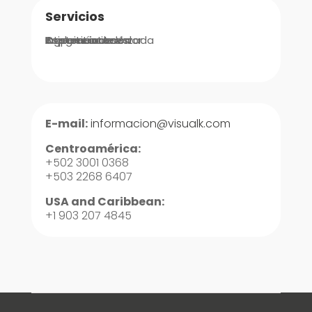
Servicios
Integraciones
Implementación
Ingeniería de Valor
Asistencia Avanzada
Soporte
Capacitaciones
E-mail:
informacion@visualk.com
Centroamérica:
+502 3001 0368
+503 2268 6407
USA and Caribbean:
+1 903 207 4845