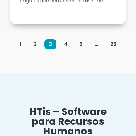
pago. Es una sensación de alivio, de...
1
2
3
4
5
…
26
HTis – Software
para Recursos
Humanos