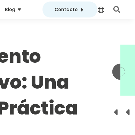
C
E


Blog
Contacto
ento
ivo: Una
 Práctica