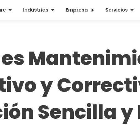
C
C
E
C
are
Industrias
Empresa
Servicios
 es Mantenimi
ivo y Correct
ión Sencilla y