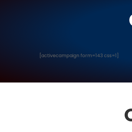
[activecampaign form=143 css=1]