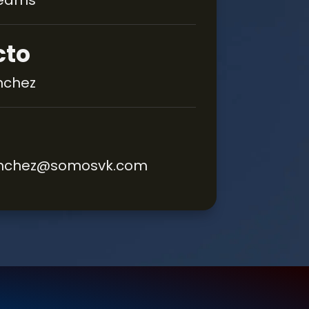
Teams
cto
nchez
sanchez@somosvk.com