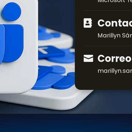
Microsoft 
Conta

Marillyn Sá
Correo

marillyn.