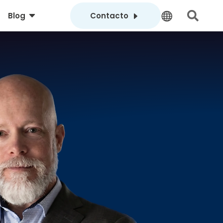
C
E


Blog
Contacto