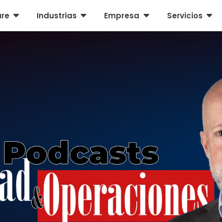
C
C
C
C
are
Industrias
Empresa
Servicios