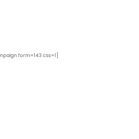
mpaign form=143 css=1]