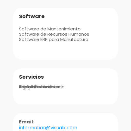
Software
Software de Mantenimiento
Software de Recursos Humanos
Software ERP para Manufactura
Servicios
Integraciones
Implementación
Ingeniería de Valor
Asistencia Avanzada
Soporte
Capacitaciones
Email:
information@visualk.com