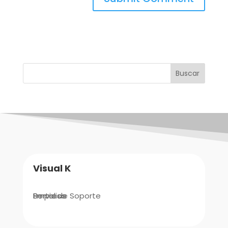
Buscar
Visual K
Empresa
Portal de Soporte
Servicios