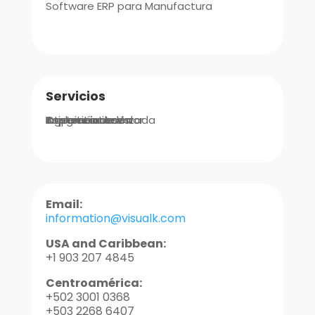
Software ERP para Manufactura
Servicios
Integraciones
Implementación
Ingeniería de Valor
Asistencia Avanzada
Soporte
Capacitaciones
Email:
information@visualk.com
USA and Caribbean:
+1 903 207 4845
Centroamérica:
+502 3001 0368
+503 2268 6407