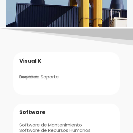
Visual K
Empresa
Portal de Soporte
Servicios
Software
Software de Mantenimiento
Software de Recursos Humanos