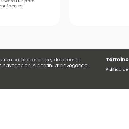
ftware ERP para
anufactura
Términos
tiliza cookies propias y de terceros
 de navegación. Al continuar navegando,
Política de