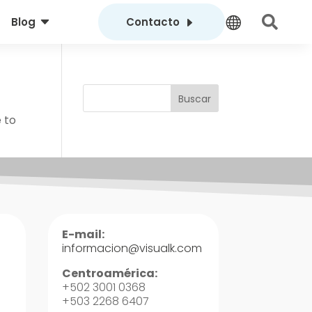
C
E


Blog
Contacto
Buscar
 to
E-mail:
informacion@visualk.com
Centroamérica:
+502 3001 0368
+503 2268 6407