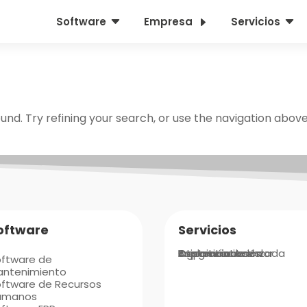
C
E
C
Software
Empresa
Servicios
nd. Try refining your search, or use the navigation above
oftware
Servicios
Integraciones
Implementación
Ingeniería de Valor
Asistencia Avanzada
Soporte
Capacitaciones
oftware de
antenimiento
ftware de Recursos
umanos